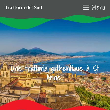
Aller
Menu
Trattoria del Sud
au
contenu
Une trattoria authentique à St
Anne...